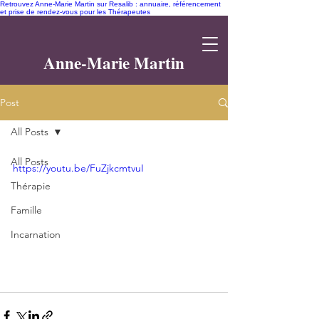
Retrouvez Anne-Marie Martin sur Resalib : annuaire, référencement
et prise de rendez-vous pour les Thérapeutes
Anne-Marie Martin
Post
All Posts
All Posts
https://youtu.be/FuZjkcmtvuI
Thérapie
Famille
Incarnation