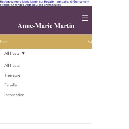
Retrouvez Anne-Marie Martin sur Resalib : annuaire, référencement
et prise de rendez-vous pour les Thérapeutes
Anne-Marie Martin
Post
All Posts
All Posts
Thérapie
Famille
Incarnation